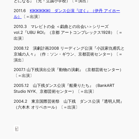
とになる』（元・立誠小学校）〔＝演出〕
2011.6
KIKIKIKIKIKI ダンス公演『ぼく』（伊丹 アイホー
ル）
〔＝出演〕
2010.3 マレビトの会 ＜戯曲との出会い＞シリーズ
vol.2『UBU ROI』（京都 アートコンプレックス1928）〔＝
出演〕
2008.12 演劇計画2008 リーディング公演『小説家仇甫氏と
京城の人々』（作：ソン・ギウン、京都芸術センター）〔＝
演出〕
2007.1 山下残演出公演『動物の演劇』（京都芸術センター）
〔＝出演〕
2005.12 山下残ダンス公演『船乗りたち』（BankART
Studio NYK、京都芸術センター）〔＝出演〕
2004.2 東京国際芸術祭 山下残 ダンス公演『透明人間』
（六本木 オリベホール）〔＝出演〕