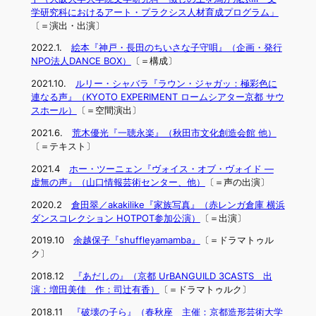
学研究科におけるアート・プラクシス人材育成プログラム」
〔＝演出・出演〕
2022.1.
絵本『神戸・長田のちいさな子守唄』（企画・発行
NPO法人DANCE BOX）
〔＝構成〕
2021.10.
ルリー・シャバラ『ラウン・ジャガッ：極彩色に
連なる声』（KYOTO EXPERIMENT ロームシアター京都 サウ
スホール）
〔＝空間演出〕
2021.6.
荒木優光『一聴永楽』（秋田市文化創造会館 他）
〔＝テキスト〕
2021.4
ホー・ツーニェン『ヴォイス・オブ・ヴォイド ―
虚無の声』（山口情報芸術センター、他）
〔＝声の出演〕
2020.2
倉田翠／akakilike『家族写真』（赤レンガ倉庫 横浜
ダンスコレクション HOTPOT参加公演）
〔＝出演〕
2019.10
余越保子『shuffleyamamba』
〔＝ドラマトゥル
ク〕
2018.12
『あだしの』（京都 UrBANGUILD 3CASTS 出
演：増田美佳 作：司辻有香）
〔＝ドラマトゥルク〕
2018.11
『破壊の子ら』（春秋座 主催：京都造形芸術大学