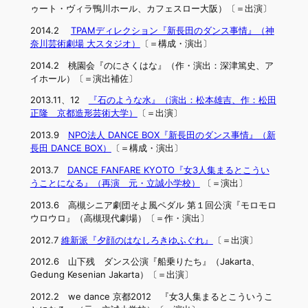
ゥート・ヴィラ鴨川ホール、カフェスロー大阪）〔＝出演〕
2014.2
TPAMディレクション『新長田のダンス事情』（神
奈川芸術劇場 大スタジオ）
〔＝構成・演出〕
2014.2 桃園会『のにさくはな』（作・演出：深津篤史、ア
イホール）〔＝演出補佐〕
2013.11、12
『石のような水』（演出：松本雄吉、作：松田
正隆 京都造形芸術大学）
〔＝出演〕
2013.9
NPO法人 DANCE BOX『新長田のダンス事情』（新
長田 DANCE BOX）
〔＝構成・演出〕
2013.7
DANCE FANFARE KYOTO『女3人集まるとこうい
うことになる』（再演 元・立誠小学校）
〔＝演出〕
2013.6 高槻シニア劇団そよ風ペダル 第１回公演『モロモロ
ウロウロ』（高槻現代劇場）〔＝作・演出〕
2012.7
維新派『夕顔のはなしろきゆふぐれ』
〔＝出演〕
2012.6 山下残 ダンス公演『船乗りたち』（Jakarta、
Gedung Kesenian Jakarta）〔＝出演〕
2012.2 we dance 京都2012 『女3人集まるとこういうこ