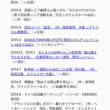
BOX）〔＝出演〕
2015.6 高槻シニア劇団そよ風ペダル『モロモロウロウロ』
（第３回全国シニア演劇大会、日立システムズホール仙台）
〔＝作・演出〕
2015.9
伏兵コード『遠浅』（作：稲田真理 大阪 シアトリ
カル應典院）
〔＝出演〕
2015.5
DANCE FANFARE KYOTO 和田ながらディレクショ
ン ねほりはほり
〔＝インタビュアー〕
2014.12、2015.1
きたまり×白神ももこ×筒井潤『腹は膝ま
でたれさがる』（京都芸術センター 講堂、野毛シャーレ）
〔＝演出〕
2014.7
松嵜佑一と藤田かもめの二人企画『冬の旅』（作：
松田正隆、カフェスロー大阪）
〔＝演出〕
2014.6 桃園会『覚めてる間は夢を見ない』（作：深津篤
史、ウイングフィールド）〔＝短編1本を演出〕
2014.6 ドイツ語演劇リーディング・シリーズ VISIONEN
第5回
『アランフエスの麗しき日々～夏のダイアローグ』（作：ペ
ーター・ハントケ 演出：羽鳥嘉郎、ゲーテ・インスティト