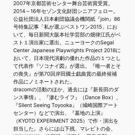
2007年京都芸術センター舞台芸術賞受賞。
2014～16年セゾン文化財団シニアフェロー。
公益社団法人日本劇団協議会機関紙『join』86
号特集記事「私が選ぶベストワン2015」にお
いて、毎日新聞大阪本社学芸部の畑律江氏がベ
スト１演出家に選出。ニューヨークのSegal
Center Japanese Playwrights Project 2018に
おいて、日本現代演劇の優れた作品の１つとし
て代表作『ソコナイ図』が選出。『唯一者とそ
の喪失』が第70回岸田國士戯曲賞の最終候補
作品にノミネートされた。
dracomの活動のほか、過去には『新長田のダ
ンス事情』、『滲むライフ』（Dance Box）、
『Silent Seeing Toyooka』（城崎国際アート
センター）などで演出、『墓地の上演』
（KYOTO EXPERIMENT 2025）で作・演出を
担当した。さらには山下残、マレビトの会、