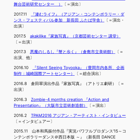
舞台芸術研究センター ）
〔＝演出〕
2017.11
『滲むライフ』（アジアン・コンテンポラリー・ダ
ンス・フェスティバル参加 新長田 ふたば学舎）
〔＝演出・
出演〕
2017.5
akakilike『家族写真』（京都芸術センター 講堂）
〔＝出演〕
2017.3
悪魔のしるし『蟹と歩く』（倉敷市立美術館）
〔＝
出演、他〕
2016.10
『Silent Seeing Toyooka』（豊岡市内各所、企画
制作：城崎国際アートセンター）
〔＝総合演出〕
2016.8 倉田翠演出作品『家族写真』（アトリエ劇研）〔＝
出演〕
2016.3
Zombie-4 months creation 『Action and
Presentation』（大阪市立芸術創造館）
〔＝演出〕
2016.2
TPAM2016 アジアン・アーティスト・インタビュー
〔＝インタビュアー〕
2015.11 山本和馬振付作品『実況パワフルプロダンス’15～コ
ンテンポラリーダンス＠西日本版 ～』（新長田 DANCE