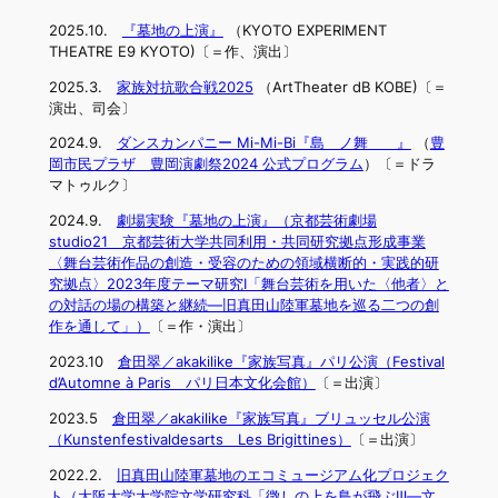
2025.10.
『墓地の上演』
（KYOTO EXPERIMENT
THEATRE E9 KYOTO)〔＝作、演出〕
2025.3.
家族対抗歌合戦2025
（ArtTheater dB KOBE)〔＝
演出、司会〕
2024.9.
ダンスカンパニー Mi-Mi-Bi『島ゞノ舞ゝゝ』
（
豊
岡市民プラザ 豊岡演劇祭2024 公式プログラム
）〔＝ドラ
マトゥルク〕
2024.9.
劇場実験『墓地の上演』（京都芸術劇場
studio21 京都芸術大学共同利用・共同研究拠点形成事業
〈舞台芸術作品の創造・受容のための領域横断的・実践的研
究拠点〉2023年度テーマ研究I「舞台芸術を用いた〈他者〉と
の対話の場の構築と継続―旧真田山陸軍墓地を巡る二つの創
作を通して」）
〔＝作・演出〕
2023.10
倉田翠／akakilike『家族写真』パリ公演（Festival
d’Automne à Paris パリ日本文化会館）
〔＝出演〕
2023.5
倉田翠／akakilike『家族写真』ブリュッセル公演
（Kunstenfestivaldesarts Les Brigittines）
〔＝出演〕
2022.2.
旧真田山陸軍墓地のエコミュージアム化プロジェク
ト（大阪大学大学院文学研究科「徴しの上を鳥が飛ぶⅢ―文