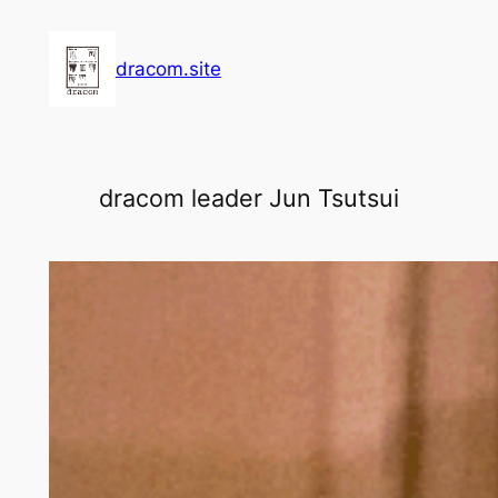
内
容
dracom.site
を
ス
キ
ッ
dracom leader Jun Tsutsui
プ