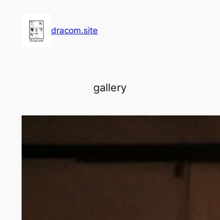
内
容
dracom.site
を
ス
キ
ッ
gallery
プ