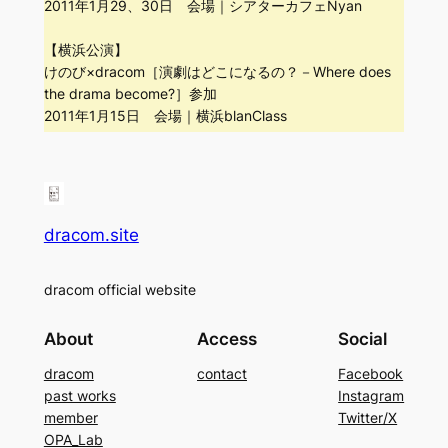
2011年1月29、30日 会場｜シアターカフェNyan
【横浜公演】
けのび×dracom［演劇はどこになるの？－Where does
the drama become?］参加
2011年1月15日 会場｜横浜blanClass
dracom.site
dracom official website
About
Access
Social
dracom
contact
Facebook
past works
Instagram
member
Twitter/X
OPA_Lab