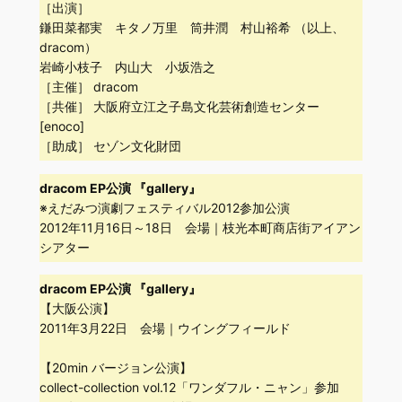
［出演］
鎌田菜都実 キタノ万里 筒井潤 村山裕希 （以上、
dracom）
岩崎小枝子 内山大 小坂浩之
［主催］ dracom
［共催］ 大阪府立江之子島文化芸術創造センター
[enoco]
［助成］ セゾン文化財団
dracom EP公演 『gallery』
※えだみつ演劇フェスティバル2012参加公演
2012年11月16日～18日 会場｜枝光本町商店街アイアン
シアター
dracom EP公演 『gallery』
【大阪公演】
2011年3月22日 会場｜ウイングフィールド
【20min バージョン公演】
collect-collection vol.12「ワンダフル・ニャン」参加